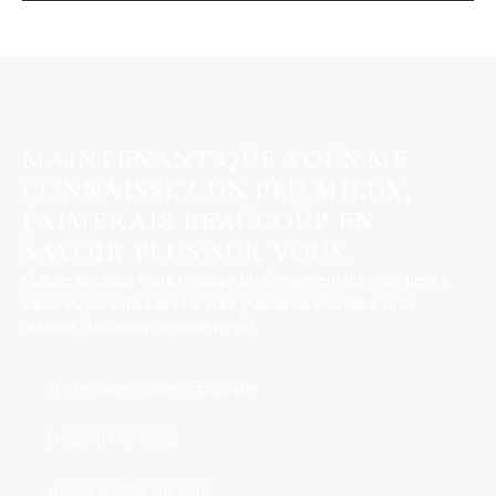
MAINTENANT QUE VOUS ME
CONNAISSEZ UN PEU MIEUX,
J'AIMERAIS BEAUCOUP EN
SAVOIR PLUS SUR VOUS.
Que ce soit pour votre mariage, un événement qui vous tient à
cœur, ou pour donner une vraie puissance visuelle à votre
marque, discutons de votre projet.
Wezembeek-Oppem, Belgique
(+32) 494 40 99 52
wilkaw.pro@gmail.com