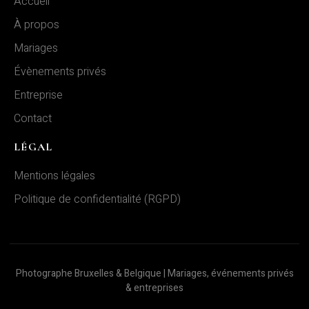
Accueil
À propos
Mariages
Évènements privés
Entreprise
Contact
LÉGAL
Mentions légales
Nous respectons votre vie privée.
Politique de confidentialité (RGPD)
Nous utilisons des cookies pour améliorer votre expérience de
navigation, diffuser des publicités ou des contenus
personnalisés et analyser notre trafic. En cliquant sur « Tout
accepter », vous consentez à notre utilisation des cookies.
Photographe Bruxelles & Belgique | Mariages, événements privés
& entreprises
PERSONNALISER
TOUT REJETER