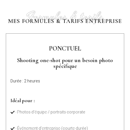
Formules & tarifs
MES FORMULES & TARIFS ENTREPRISE
PONCTUEL
Shooting one-shot pour un besoin photo
spécifique
Durée : 2 heures
Idéal pour :
Photos d'équipe / portraits corporate
Événement d'entreprise (courte durée)