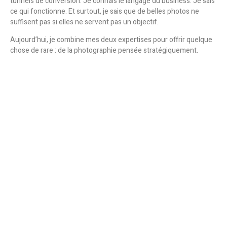
tunnels de conversion. Je connais le langage du business. Je sais
ce qui fonctionne. Et surtout,
je sais que de belles photos ne
suffisent pas si elles ne servent pas un objectif.
Aujourd’hui, je combine mes deux expertises pour offrir quelque
chose de rare :
de la photographie pensée stratégiquement
.