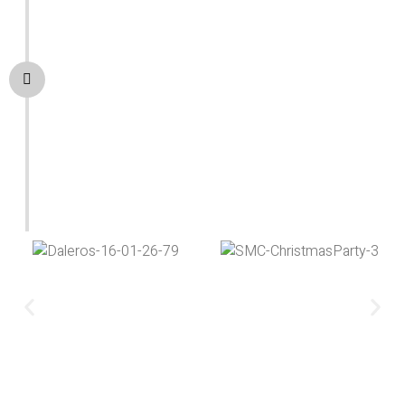
En moins de 15 jours
(en fonction de la formule), vous
recevez :
Toutes vos photos retouchées
professionnellement
Dans une galerie en ligne privée
En haute résolution
Prêtes à être utilisées sur tous vos supports
Besoin d'accompagnement pour les utiliser ?
Je peux
aussi créer vos posts réseaux sociaux, gérer votre
community management, ou vous conseiller sur la
meilleure façon d'exploiter vos visuels.