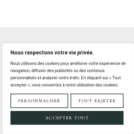
Vous investissez dans une stratégie visuelle qui
fait avancer votre business.
Nous respectons votre vie privée.
Leurs mots
Nous utilisons des cookies pour améliorer votre expérience de
TÉMOIGNAGES CLIENTS
navigation, diffuser des publicités ou des contenus
personnalisés et analyser notre trafic. En cliquant sur « Tout
accepter », vous consentez à notre utilisation des cookies.
Alison a été d'une patience incroyable. J'étais
PERSONNALISER
TOUT REJETER
assez nerveuse à l'idée de faire des photos
professionnelles, mais elle a pris le temps de
ACCEPTER TOUT
comprendre mon image de marque et m'a