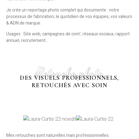
Je crée un reportage photo complet qui documente : v
otre
processus de fabrication, l
e quotidien de vos équipes, v
os valeurs
&
ADN de marque.
Usages :
Site web, campagnes de com’, réseaux sociaux, rapport
annuel, recrutement…
Retouche photo
DES VISUELS PROFESSIONNELS,
RETOUCHÉS AVEC SOIN
Mes retouches sont naturelles mais professionnelles.